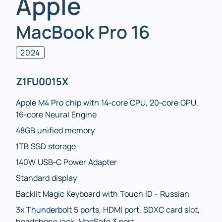
Apple
MacBook Pro 16
2024
Z1FU0015X
Apple M4 Pro chip with 14‑core CPU, 20‑core GPU,
16‑core Neural Engine
48GB unified memory
1TB SSD storage
140W USB‑C Power Adapter
Standard display
Backlit Magic Keyboard with Touch ID - Russian
3x Thunderbolt 5 ports, HDMI port, SDXC card slot,
headphone jack, MagSafe 3 port