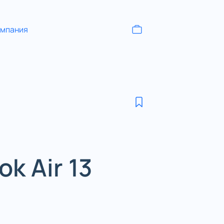
омпания
k Air 13