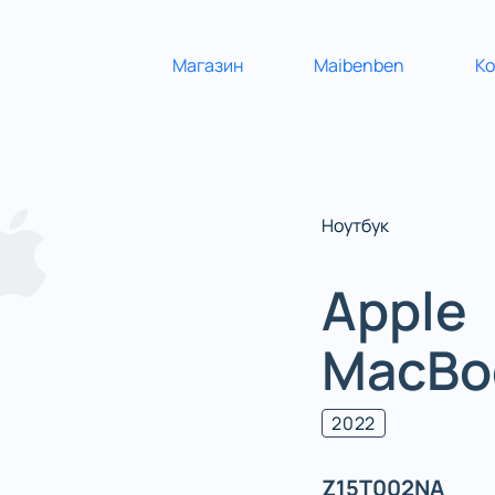
Магазин
Maibenben
К
Ноутбук
Apple
MacBoo
2022
Z15T002NA