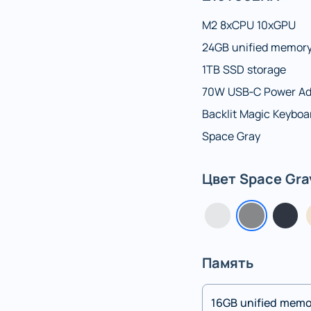
M2 8xCPU 10xGPU
24GB unified memor
1TB SSD storage
70W USB‑C Power Ad
Backlit Magic Keyboa
Space Gray
Цвет Space Gra
Память
16GB unified mem