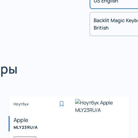
US English
Backlit Magic Keyb
British
ары
Ноутбук
Apple
MLY23RU/A