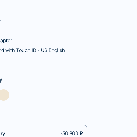
y
apter
rd with Touch ID - US English
y
ory
-30 800 ₽